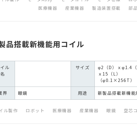
医療機器
産業機器
製造装置搭載
部
製品搭載新機能用コイル
コイル
サイズ
φ2（D）ｘφ1.4
名
ｘ15（L）
（φ0.1×256T）
業界
眼鏡
用途
新製品搭載新機能
イル製作
ロボット
医療機器
産業機器
眼鏡
空芯