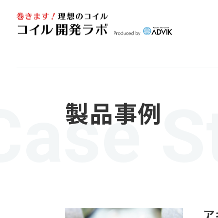
Case S
製品事例
ア