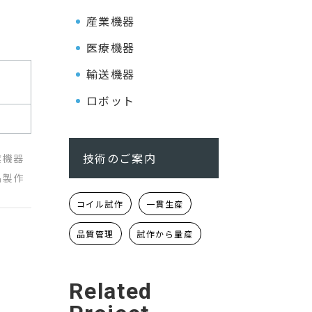
産業機器
医療機器
輸送機器
ロボット
技術のご案内
業機器
品製作
コイル試作
一貫生産
品質管理
試作から量産
Related