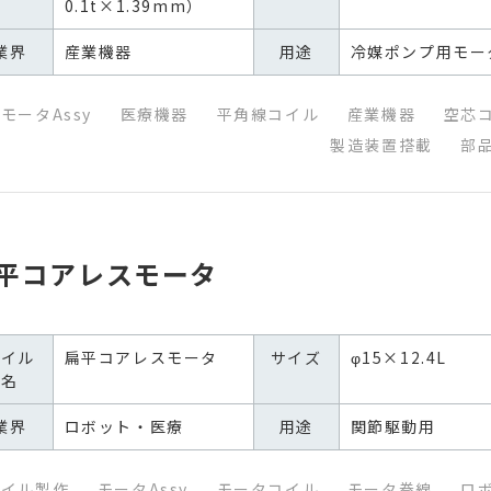
0.1t×1.39mm）
業界
産業機器
用途
冷媒ポンプ用モー
モータAssy
医療機器
平角線コイル
産業機器
空芯
製造装置搭載
部
平コアレスモータ
コイル
扁平コアレスモータ
サイズ
φ15×12.4L
名
業界
ロボット・医療
用途
関節駆動用
コイル製作
モータAssy
モータコイル
モータ巻線
ロ