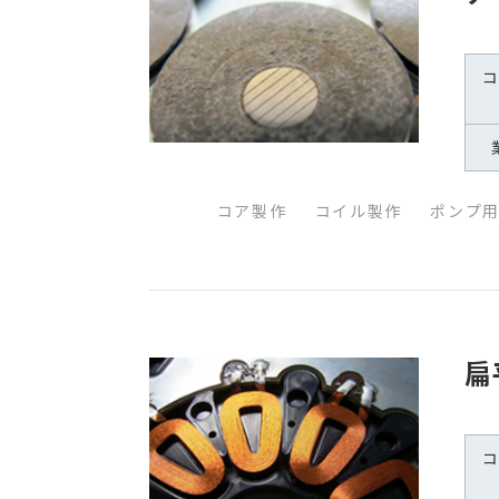
コア製作
コイル製作
ポンプ
扁