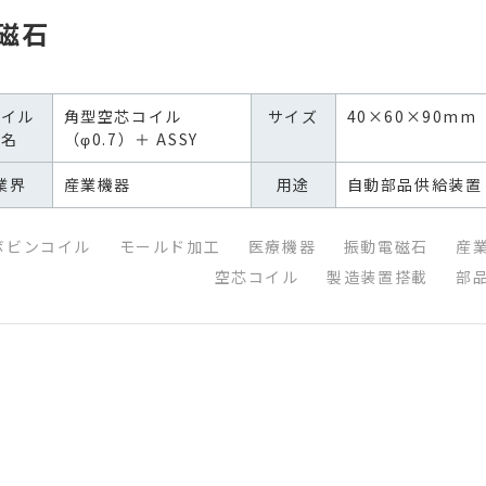
磁石
コイル
角型空芯コイル
サイズ
40×60×90mm
名
（φ0.7）＋ ASSY
業界
産業機器
用途
自動部品供給装置
ボビンコイル
モールド加工
医療機器
振動電磁石
産
空芯コイル
製造装置搭載
部