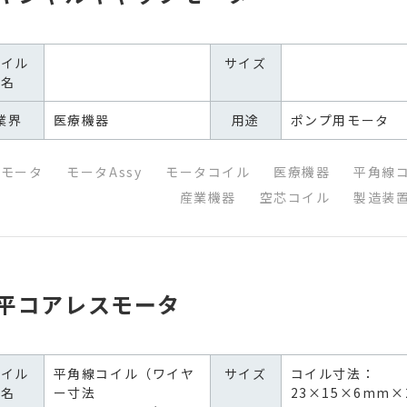
コイル
サイズ
名
業界
医療機器
用途
ポンプ用モータ
用モータ
モータAssy
モータコイル
医療機器
平角線
産業機器
空芯コイル
製造装
平コアレスモータ
コイル
平角線コイル（ワイヤ
サイズ
コイル寸法：
名
ー寸法
23×15×6mm×